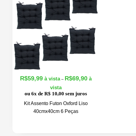
R$
59,99
R$
69,90
F
–
a
ou 6x de R$ 10,00 sem juros
i
x
Kit Assento Futon Oxford Liso
a
40cmx40cm 6 Peças
d
e
p