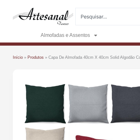
Ir
Pesquisar
para
o
conteúdo
Almofadas e Assentos
Início
»
Produtos
»
Capa De Almofada 40cm X 40cm Solid Algodão Co