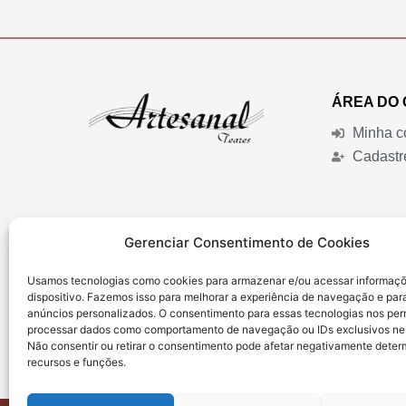
r
e
ç
o
ÁREA DO 
:
Minha c
R
Cadastr
$
5
9
,
Gerenciar Consentimento de Cookies
9
9
Usamos tecnologias como cookies para armazenar e/ou acessar informaç
dispositivo. Fazemos isso para melhorar a experiência de navegação e par
a
anúncios personalizados. O consentimento para essas tecnologias nos perm
PAGAMENTO
t
processar dados como comportamento de navegação ou IDs exclusivos nes
r
Não consentir ou retirar o consentimento pode afetar negativamente dete
recursos e funções.
a
v