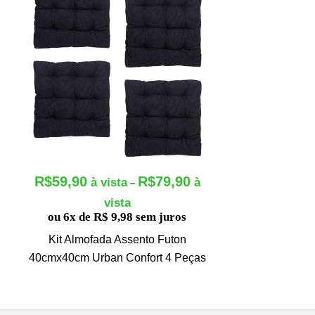
R$
59,90
R$
79,90
F
–
a
ou 6x de R$ 9,98 sem juros
i
x
Kit Almofada Assento Futon
a
40cmx40cm Urban Confort 4 Peças
d
e
p