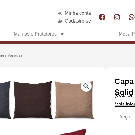
Facebook
Insta
Minha conta
Cadastre-se
Mantas e Protetores
Mesa P
res Variadas
Capa
Solid
(Cod. Ite
Mais inf
Preço: