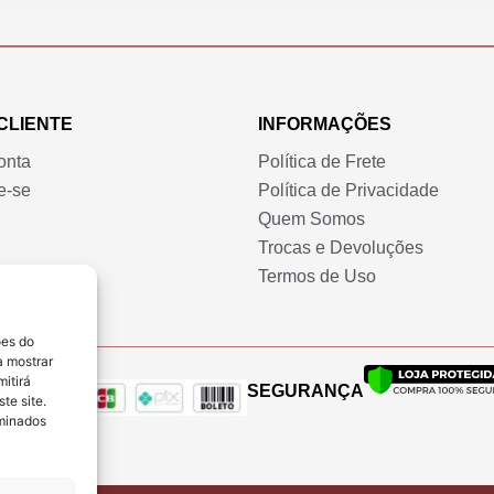
r
e
ç
o
CLIENTE
INFORMAÇÕES
:
onta
Política de Frete
R
e-se
Política de Privacidade
$
Quem Somos
5
Trocas e Devoluções
9
Termos de Uso
,
9
0
ões do
a mostrar
a
itirá
SEGURANÇA
t
te site.
r
rminados
a
v