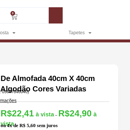
gram
Whatsapp
0
Carrinho
osta
Tapetes
 De Almofada 40cm X 40cm
 Algodão Cores Variadas
m: 03677040040)
ormações
R$
22,41
R$
24,90
Faixa
–
de
ou 4x de R$ 5,60 sem juros
preço: