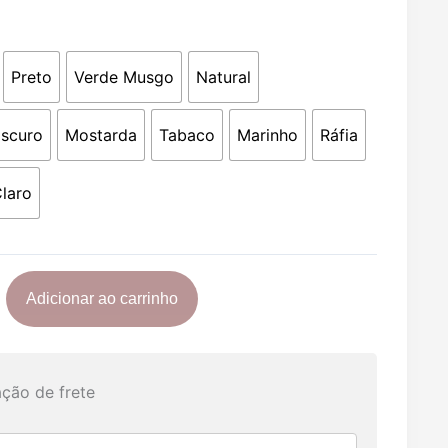
R$22,41
através
a
R$24,90
Preto
Verde Musgo
Natural
Escuro
Mostarda
Tabaco
Marinho
Ráfia
laro
de
Adicionar ao carrinho
ção de frete