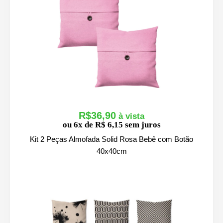
e
ç
o
:
R
$
5
9
,
9
R$
36,90
9
ou 6x de R$ 6,15 sem juros
a
Kit 2 Peças Almofada Solid Rosa Bebê com Botão
t
40x40cm
r
a
v
é
s
R