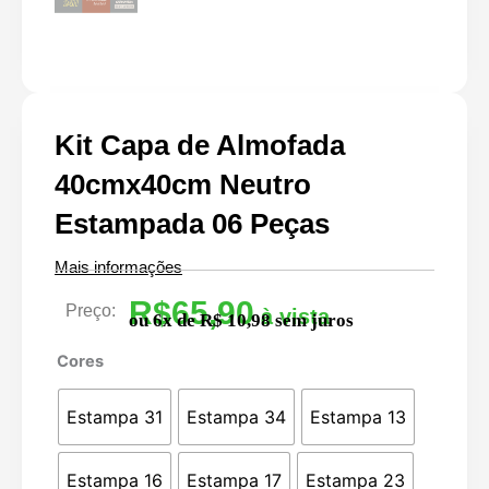
Kit Capa de Almofada
40cmx40cm Neutro
Estampada 06 Peças
Mais informações
R$
65,90
Preço:
ou 6x de R$ 10,98 sem juros
Kit
Cores
Capa
de
Estampa 31
Estampa 34
Estampa 13
Almofada
40cmx40cm
Estampa 16
Estampa 17
Estampa 23