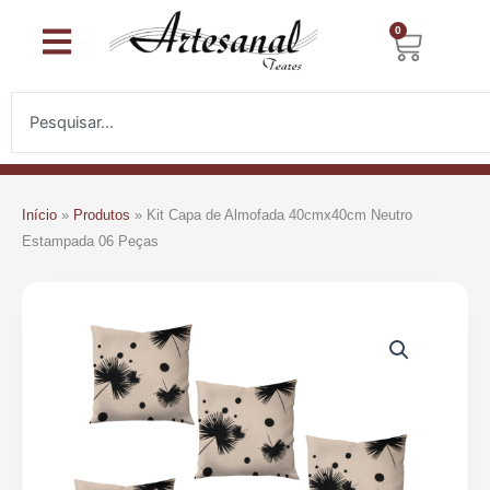
Ir
0
Carri
para
o
conteúdo
Pesquisar
Início
»
Produtos
»
Kit Capa de Almofada 40cmx40cm Neutro
Estampada 06 Peças