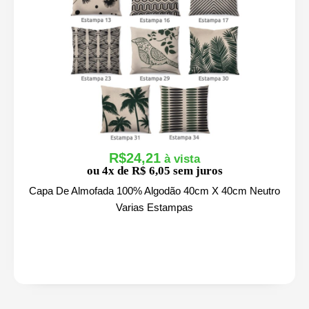
$
6
9
,
9
0
R$
24,21
ou 4x de R$ 6,05 sem juros
Capa De Almofada 100% Algodão 40cm X 40cm Neutro
Varias Estampas