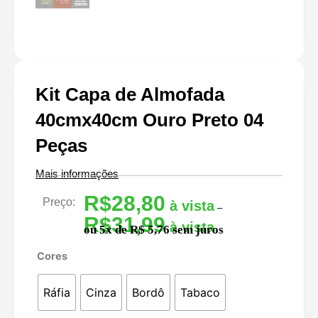
Kit Capa de Almofada
40cmx40cm Ouro Preto 04
Peças
Mais informações
R$
28,80
Preço:
Faixa
–
R$
31,99
de
ou 5x de R$ 5,76 sem juros
preço:
Kit
R$28,80
Cores
Capa
através
de
R$31,99
Ráfia
Cinza
Bordô
Tabaco
Almofada