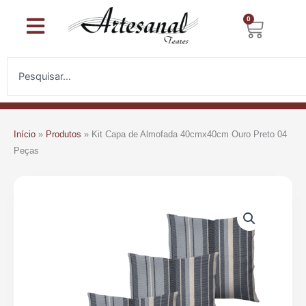
Ir
0
Carri
para
o
conteúdo
Pesquisar
Início
»
Produtos
»
Kit Capa de Almofada 40cmx40cm Ouro Preto 04
Peças